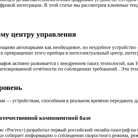
фровой интеграции. В этой статье мы рассмотрим ключевые тен
ому центру управления
щими автопарками как необходимое, но неудобное устройство 
 в превращении этого прибора в интеллектуальный центр, инте
фов активно развивается с внедрением таких технологий, как
И
атизированной отчётности по соблюдению требований
. Эти те
ровень
фам — устройствам, способным в реальном времени передавать д
отечественной компонентной базе
ию «Ростех») разработал первый российский онлайн-тахограф н
ки собирает информацию о соблюдении скоростного режима, реж