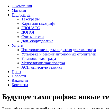
О компании
Магазин
Продукция
Тахографы
Карта для тахографа
ГЛОНАСС
ДОПОГ
Считыватели
Доп. оборудование
Услуги
Изготовление карты водителя для тахографа
Установка и ремонт автономных отопителей
Установка тахографа
Метрологическая поверка
АСН на лесную технику
Цены
Новости
Вакансии
Контакты
Будущее тахографов: новые т
Тахографы прошли долгий путь от простых механических само