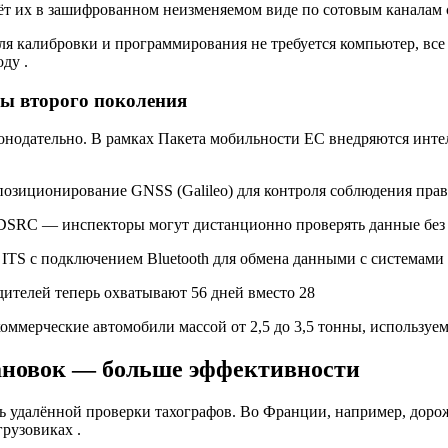
т их в зашифрованном неизменяемом виде по сотовым каналам 
ля калибровки и программирования не требуется компьютер, вс
году
.
фы второго поколения
нодательно. В рамках Пакета мобильности ЕС внедряются интел
позиционирование GNSS (Galileo) для контроля соблюдения пра
DSRC — инспекторы могут дистанционно проверять данные без 
 ITS с подключением Bluetooth для обмена данными с системами
ителей теперь охватывают 56 дней вместо 28
 коммерческие автомобили массой от 2,5 до 3,5 тонны, использ
ановок — больше эффективности
ь удалённой проверки тахографов. Во Франции, например, дор
грузовиках
.