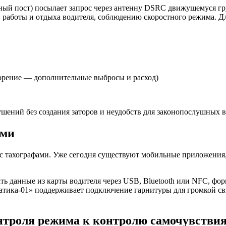
ный пост) посылает запрос через антенну DSRC движущемуся гр
 работы и отдыха водителя, соблюдению скоростного режима. Д
орение — дополнительные выбросы и расход)
ений без создания заторов и неудобств для законопослушных в
ями
с тахографами. Уже сегодня существуют мобильные приложения,
ь данные из карты водителя через USB, Bluetooth или NFC, фор
атика-01» поддерживает подключение гарнитуры для громкой с
нтроля режима к контролю самочувстви